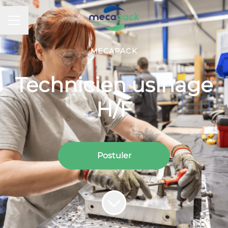
Menu carrière
MECAPACK
Technicien usinage
H/F
Postuler