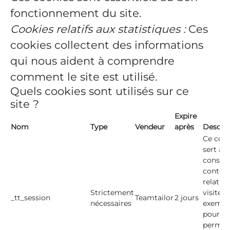
fonctionnement du site.
Cookies relatifs aux statistiques :
Ces
cookies collectent des informations
qui nous aident à comprendre
comment le site est utilisé.
Quels cookies sont utilisés sur ce
site ?
Expire
Nom
Type
Vendeur
après
Descrip
Ce cook
sert à
conserv
contex
relatif 
Strictement
visiteur
_tt_session
Teamtailor
2 jours
nécessaires
exempl
pour v
permet