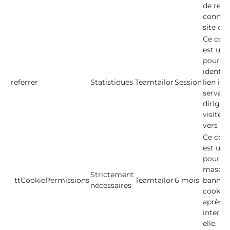
de rest
connec
site car
Ce cook
est util
pour
identifi
referrer
Statistiques
Teamtailor
Session
lien int
servant
diriger 
visiteur
vers ce 
Ce cook
est util
pour
masque
Strictement
_ttCookiePermissions
Teamtailor
6 mois
bannièr
nécessaires
cookies
après a
interag
elle.