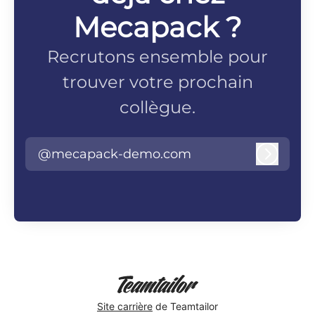
Mecapack ?
Recrutons ensemble pour
trouver votre prochain
collègue.
@mecapack-demo.com
Connex
Site carrière
de Teamtailor