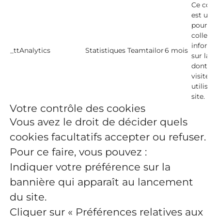
Ce cook
est util
pour
collect
inform
_ttAnalytics
Statistiques
Teamtailor
6 mois
sur la 
dont le
visiteur
utilisen
site.
Votre contrôle des cookies
Vous avez le droit de décider quels
cookies facultatifs accepter ou refuser.
Pour ce faire, vous pouvez :
Indiquer votre préférence sur la
bannière qui apparaît au lancement
du site.
Cliquer sur « Préférences relatives aux